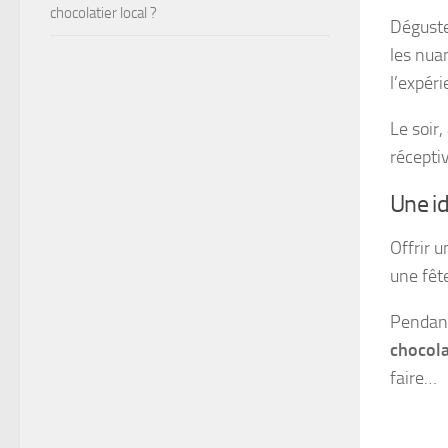
chocolatier local ?
Dégust
les nua
l’expéri
Le soir,
récepti
Une id
Offrir 
une fêt
Pendant
chocola
faire…