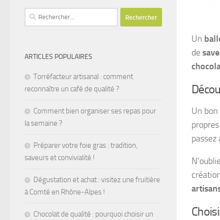
Rechercher :
Un
ball
de
save
ARTICLES POPULAIRES
chocola
Torréfacteur artisanal : comment
Découv
reconnaître un café de qualité ?
Un bon
Comment bien organiser ses repas pour
la semaine ?
propres
passez
Préparer votre foie gras : tradition,
saveurs et convivialité !
N’oubli
créatio
Dégustation et achat : visitez une fruitière
artisan
à Comté en Rhône-Alpes !
Chois
Chocolat de qualité : pourquoi choisir un