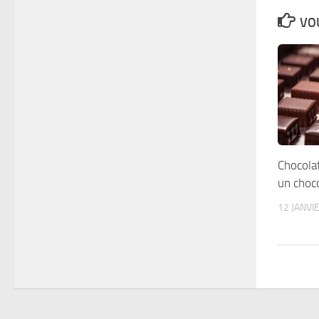
VOU
Chocolat
un choco
12 JANVI